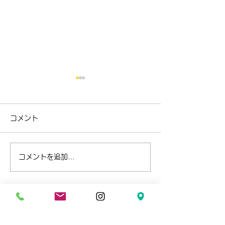
コメント
バネも作れます
コメントを追加…
所沢の新たな給付処置と
サイズ調整キャンペーン