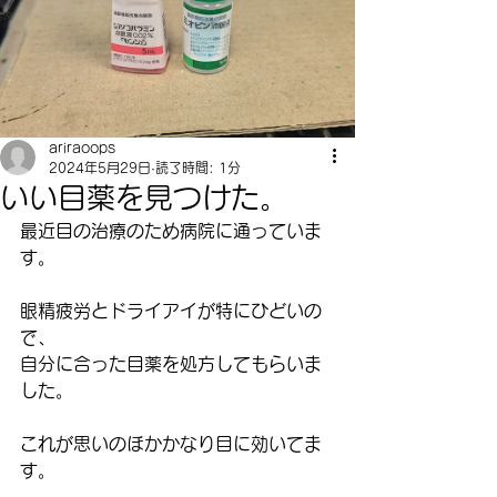
ariraoops
2024年5月29日
読了時間: 1分
いい目薬を見つけた。
最近目の治療のため病院に通っていま
す。
眼精疲労とドライアイが特にひどいの
で、
自分に合った目薬を処方してもらいま
した。
これが思いのほかかなり目に効いてま
す。