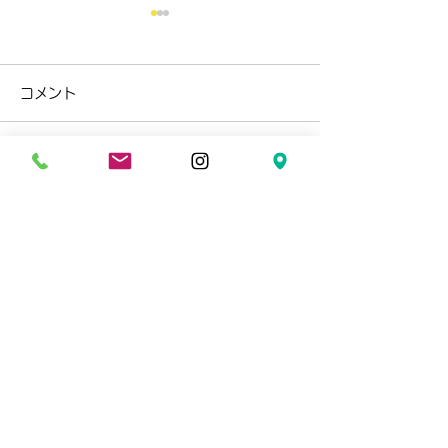
コメント
バネも作れます
コメントを追加…
所沢の新たな給付処置と
サイズ調整キャンペーン
arira