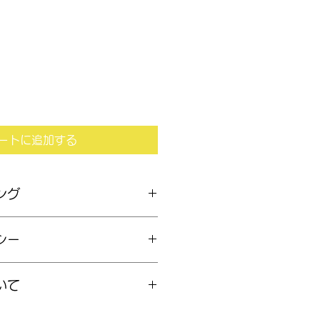
ートに追加する
ング
18金地金　ダイヤ4ct
シー
作しますので、返品や返却はできま
いて
合のキャンセルは、実費とキャンセ
きます。
です。発送希望なお方は佐川の補償