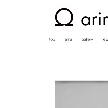
ari
top
arira
gallery
jew