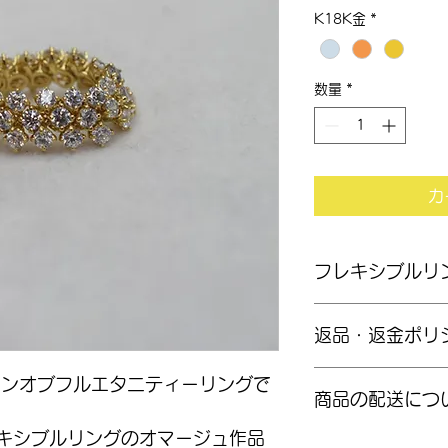
格
K18K金
*
数量
*
カ
フレキシブルリ
リングサイズ12号　K
返品・返金ポリ
オーダーメイドで製
イーンオブフルエタ二ティーリングで
商品の配送につ
せん。
製作開始していた場
キシブルリングのオマージュ作品
ル料5万円をいただ
基本はご来店お渡し