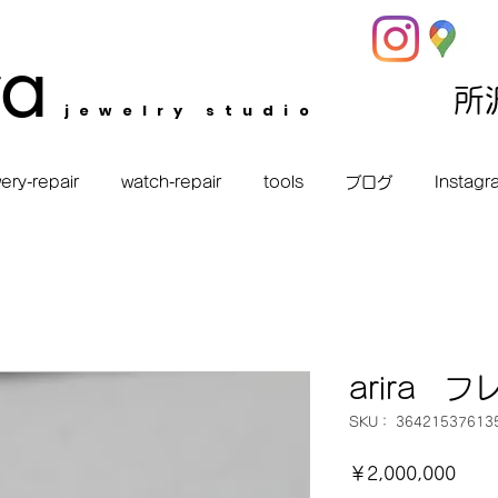
ra
​
jewelry studio
ery-repair
watch-repair
tools
ブログ
Instagr
arira 
SKU： 36421537613
価
￥2,000,000