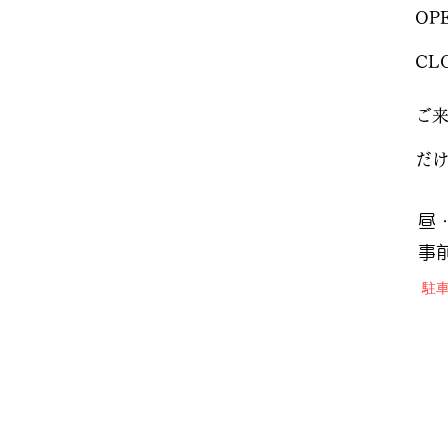
OP
CL
ご
だ
昼
事
​